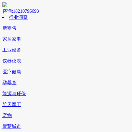
咨询:18210796693
行业洞察
新零售
家居家电
工业设备
仪器仪表
医疗健康
孕婴童
能源与环保
航天军工
宠物
智慧城市