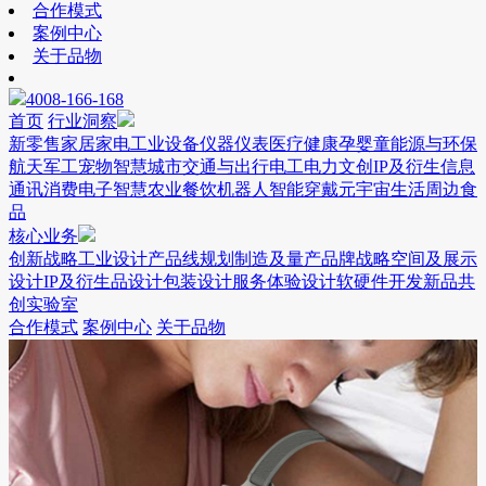
合作模式
案例中心
关于品物
4008-166-168
首页
行业洞察
新零售
家居家电
工业设备
仪器仪表
医疗健康
孕婴童
能源与环保
航天军工
宠物
智慧城市
交通与出行
电工电力
文创IP及衍生
信息
通讯
消费电子
智慧农业
餐饮
机器人
智能穿戴
元宇宙
生活周边
食
品
核心业务
创新战略
工业设计
产品线规划
制造及量产
品牌战略
空间及展示
设计
IP及衍生品设计
包装设计
服务体验设计
软硬件开发
新品共
创实验室
合作模式
案例中心
关于品物