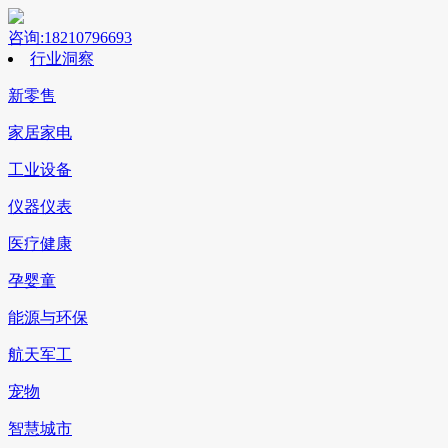
咨询:18210796693
行业洞察
新零售
家居家电
工业设备
仪器仪表
医疗健康
孕婴童
能源与环保
航天军工
宠物
智慧城市