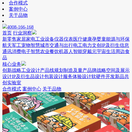
合作模式
案例中心
关于品物
4008-166-168
首页
行业洞察
新零售
家居家电
工业设备
仪器仪表
医疗健康
孕婴童
能源与环保
航天军工
宠物
智慧城市
交通与出行
电工电力
文创IP及衍生
信息
通讯
消费电子
智慧农业
餐饮
机器人
智能穿戴
元宇宙
生活周边
食
品
核心业务
创新战略
工业设计
产品线规划
制造及量产
品牌战略
空间及展示
设计
IP及衍生品设计
包装设计
服务体验设计
软硬件开发
新品共
创实验室
合作模式
案例中心
关于品物